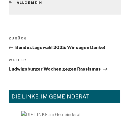
KATEGORIEN
ALLGEMEIN
Beitragsnavigation
Vorheriger
ZURÜCK
Beitrag
Bundestagswahl 2025: Wir sagen Danke!
Nächster
WEITER
Beitrag
Ludwigsburger Wochen gegen Rassismus
DIE LINKE. IM GEMEINDERAT